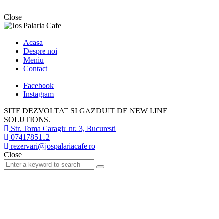
Close
Acasa
Despre noi
Meniu
Contact
Facebook
Instagram
SITE DEZVOLTAT SI GAZDUIT DE NEW LINE
SOLUTIONS.
Str. Toma Caragiu nr. 3, Bucuresti
0741785112
rezervari@jospalariacafe.ro
Close
Search
Search
for: